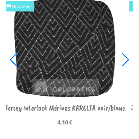
Nouveau
os KARELIA noir/blanc
Jersey interlock Mérinos KA
€
4,10
€