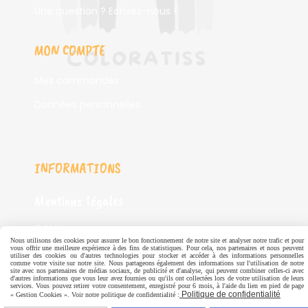
Une question ? Ecrivez-nous !
MON COMPTE
Mes commandes
Données personnelles
INFORMATIONS
Mentions légales
CGV
Nous utilisons des cookies pour assurer le bon fonctionnement de notre site et analyser notre trafic et pour
vous offrir une meilleure expérience à des fins de statistiques. Pour cela, nos partenaires et nous peuvent
Politique de confidentialité
utiliser des cookies ou d'autres technologies pour stocker et accéder à des informations personnelles
comme votre visite sur notre site. Nous partageons également des informations sur l'utilisation de notre
site avec nos partenaires de médias sociaux, de publicité et d'analyse, qui peuvent combiner celles-ci avec
d'autres informations que vous leur avez fournies ou qu'ils ont collectées lors de votre utilisation de leurs
services. Vous pouvez retirer votre consentement, enregistré pour 6 mois, à l'aide du lien en pied de page
SERVICES
Politique de confidentialité
« Gestion Cookies ». Voir notre politique de confidentialité :