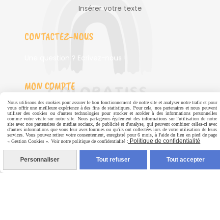
Insérer votre texte
CONTACTEZ-NOUS
Une question ? Ecrivez-nous !
MON COMPTE
Nous utilisons des cookies pour assurer le bon fonctionnement de notre site et analyser notre trafic et pour
Mes commandes
vous offrir une meilleure expérience à des fins de statistiques. Pour cela, nos partenaires et nous peuvent
utiliser des cookies ou d'autres technologies pour stocker et accéder à des informations personnelles
comme votre visite sur notre site. Nous partageons également des informations sur l'utilisation de notre
Données personnelles
site avec nos partenaires de médias sociaux, de publicité et d'analyse, qui peuvent combiner celles-ci avec
d'autres informations que vous leur avez fournies ou qu'ils ont collectées lors de votre utilisation de leurs
services. Vous pouvez retirer votre consentement, enregistré pour 6 mois, à l'aide du lien en pied de page
Politique de confidentialité
« Gestion Cookies ». Voir notre politique de confidentialité :
Personnaliser
Tout refuser
Tout accepter
INFORMATIONS
Mentions légales
CGV