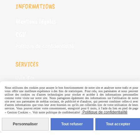
INFORMATIONS
Mentions légales
CGV
Politique de confidentialité
SERVICES
Livre d'or
Nous utilisons des cookies pour assurer le bon fonctionnement de notre site et analyser notre trafic et pour
vous offrir une meilleure expérience à des fins de statistiques. Pour cela, nos partenaires et nous peuvent
utiliser des cookies ou d'autres technologies pour stocker et accéder à des informations personnelles
Autoriser
Facebook est désactivé.
comme votre visite sur notre site. Nous partageons également des informations sur l'utilisation de notre
site avec nos partenaires de médias sociaux, de publicité et d'analyse, qui peuvent combiner celles-ci avec
d'autres informations que vous leur avez fournies ou qu'ils ont collectées lors de votre utilisation de leurs
services. Vous pouvez retirer votre consentement, enregistré pour 6 mois, à l'aide du lien en pied de page
Politique de confidentialité
Autoriser
« Gestion Cookies ». Voir notre politique de confidentialité :
Pinterest est désactivé.
Personnaliser
Tout refuser
Tout accepter
Mentions Légales
Conditions générales de vente
Se rétracter
Politique de confidentialité
Gestion cookies
Mon Compte
Créer un site internet