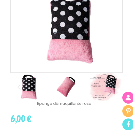
Eponge démaquillante rose
6,00
€