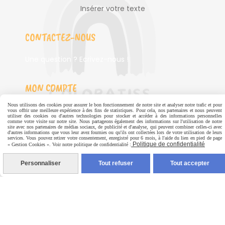
Insérer votre texte
CONTACTEZ-NOUS
Une question ? Ecrivez-nous !
MON COMPTE
Nous utilisons des cookies pour assurer le bon fonctionnement de notre site et analyser notre trafic et pour
Mes commandes
vous offrir une meilleure expérience à des fins de statistiques. Pour cela, nos partenaires et nous peuvent
utiliser des cookies ou d'autres technologies pour stocker et accéder à des informations personnelles
comme votre visite sur notre site. Nous partageons également des informations sur l'utilisation de notre
Données personnelles
site avec nos partenaires de médias sociaux, de publicité et d'analyse, qui peuvent combiner celles-ci avec
d'autres informations que vous leur avez fournies ou qu'ils ont collectées lors de votre utilisation de leurs
services. Vous pouvez retirer votre consentement, enregistré pour 6 mois, à l'aide du lien en pied de page
Politique de confidentialité
« Gestion Cookies ». Voir notre politique de confidentialité :
Personnaliser
Tout refuser
Tout accepter
INFORMATIONS
Mentions légales
CGV