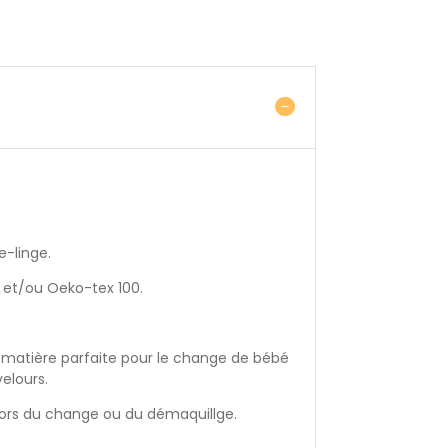
e-linge.
io et/ou Oeko-tex 100.
e, matière parfaite pour le change de bébé
elours.
 lors du change ou du démaquillge.