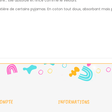
re... Elle absorbe et rince comme le velours.
 matière de certains pyjamas. En coton tout doux, absorbant mais 
COMPTE
INFORMATIONS