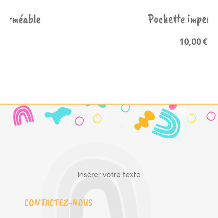
ochette imperméable
Poche
10,00
€
Insérer votre texte
CONTACTEZ-NOUS