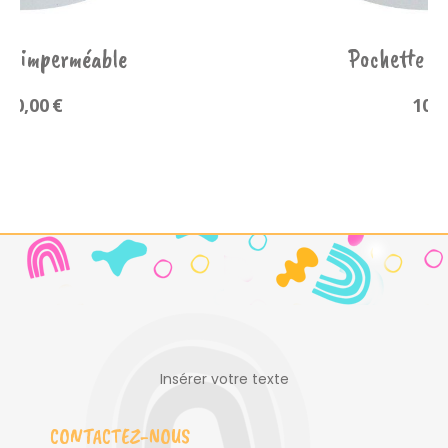
ochette imperméable
Poche
10,00
€
Insérer votre texte
CONTACTEZ-NOUS