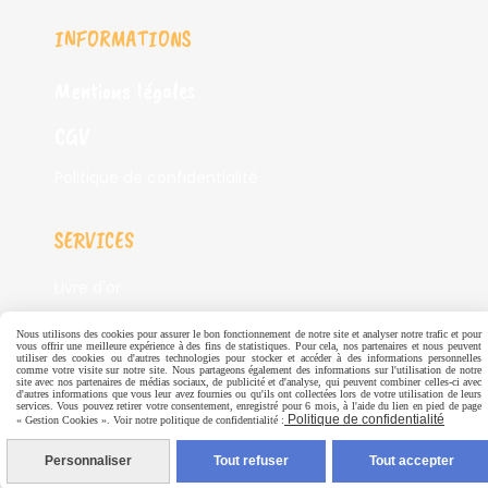
INFORMATIONS
Mentions légales
CGV
Politique de confidentialité
SERVICES
Livre d'or
Nous utilisons des cookies pour assurer le bon fonctionnement de notre site et analyser notre trafic et pour
vous offrir une meilleure expérience à des fins de statistiques. Pour cela, nos partenaires et nous peuvent
Autoriser
Facebook est désactivé.
utiliser des cookies ou d'autres technologies pour stocker et accéder à des informations personnelles
comme votre visite sur notre site. Nous partageons également des informations sur l'utilisation de notre
site avec nos partenaires de médias sociaux, de publicité et d'analyse, qui peuvent combiner celles-ci avec
d'autres informations que vous leur avez fournies ou qu'ils ont collectées lors de votre utilisation de leurs
services. Vous pouvez retirer votre consentement, enregistré pour 6 mois, à l'aide du lien en pied de page
Autoriser
Pinterest est désactivé.
Politique de confidentialité
« Gestion Cookies ». Voir notre politique de confidentialité :
Mentions Légales
Conditions générales de vente
Personnaliser
Tout refuser
Tout accepter
Se rétracter
Politique de confidentialité
Gestion cookies