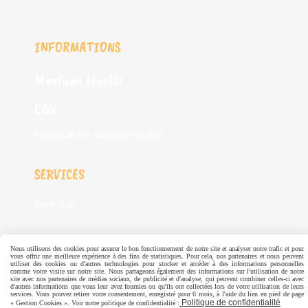
INFORMATIONS
Mentions légales
CGV
Politique de confidentialité
SERVICES
Livre d'or
Autoriser
Facebook est désactivé.
Nous utilisons des cookies pour assurer le bon fonctionnement de notre site et analyser notre trafic et pour
vous offrir une meilleure expérience à des fins de statistiques. Pour cela, nos partenaires et nous peuvent
utiliser des cookies ou d'autres technologies pour stocker et accéder à des informations personnelles
comme votre visite sur notre site. Nous partageons également des informations sur l'utilisation de notre
site avec nos partenaires de médias sociaux, de publicité et d'analyse, qui peuvent combiner celles-ci avec
Autoriser
Pinterest est désactivé.
d'autres informations que vous leur avez fournies ou qu'ils ont collectées lors de votre utilisation de leurs
services. Vous pouvez retirer votre consentement, enregistré pour 6 mois, à l'aide du lien en pied de page
Politique de confidentialité
« Gestion Cookies ». Voir notre politique de confidentialité :