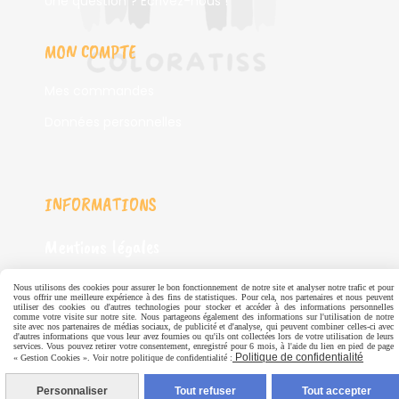
Une question ? Ecrivez-nous !
MON COMPTE
Mes commandes
Données personnelles
INFORMATIONS
Mentions légales
CGV
Nous utilisons des cookies pour assurer le bon fonctionnement de notre site et analyser notre trafic et pour
vous offrir une meilleure expérience à des fins de statistiques. Pour cela, nos partenaires et nous peuvent
utiliser des cookies ou d'autres technologies pour stocker et accéder à des informations personnelles
Politique de confidentialité
comme votre visite sur notre site. Nous partageons également des informations sur l'utilisation de notre
site avec nos partenaires de médias sociaux, de publicité et d'analyse, qui peuvent combiner celles-ci avec
d'autres informations que vous leur avez fournies ou qu'ils ont collectées lors de votre utilisation de leurs
services. Vous pouvez retirer votre consentement, enregistré pour 6 mois, à l'aide du lien en pied de page
Politique de confidentialité
« Gestion Cookies ». Voir notre politique de confidentialité :
SERVICES
Personnaliser
Tout refuser
Tout accepter