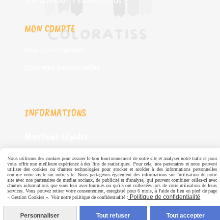
Une question ? Ecrivez-nous !
MON COMPTE
Mes commandes
Données personnelles
INFORMATIONS
Mentions légales
CGV
Nous utilisons des cookies pour assurer le bon fonctionnement de notre site et analyser notre trafic et pour
vous offrir une meilleure expérience à des fins de statistiques. Pour cela, nos partenaires et nous peuvent
utiliser des cookies ou d'autres technologies pour stocker et accéder à des informations personnelles
Politique de confidentialité
comme votre visite sur notre site. Nous partageons également des informations sur l'utilisation de notre
site avec nos partenaires de médias sociaux, de publicité et d'analyse, qui peuvent combiner celles-ci avec
d'autres informations que vous leur avez fournies ou qu'ils ont collectées lors de votre utilisation de leurs
services. Vous pouvez retirer votre consentement, enregistré pour 6 mois, à l'aide du lien en pied de page
Politique de confidentialité
« Gestion Cookies ». Voir notre politique de confidentialité :
SERVICES
Personnaliser
Tout refuser
Tout accepter