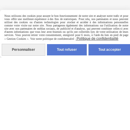
Nous utilisons des cookies pour assurer le bon fonctionnement de notre site et analyser notre trafic et pour
INFORMATIONS
vous offrir une meilleure expérience à des fins de statistiques. Pour cela, nos partenaires et nous peuvent
utiliser des cookies ou d'autres technologies pour stocker et accéder à des informations personnelles
comme votre visite sur notre site. Nous partageons également des informations sur l'utilisation de notre
site avec nos partenaires de médias sociaux, de publicité et d'analyse, qui peuvent combiner celles-ci avec
d'autres informations que vous leur avez fournies ou qu'ils ont collectées lors de votre utilisation de leurs
Mentions légales
services. Vous pouvez retirer votre consentement, enregistré pour 6 mois, à l'aide du lien en pied de page
Politique de confidentialité
« Gestion Cookies ». Voir notre politique de confidentialité :
CGV
Personnaliser
Tout refuser
Tout accepter
Politique de confidentialité
SERVICES
Livre d'or
Autoriser
Facebook est désactivé.
Autoriser
Pinterest est désactivé.