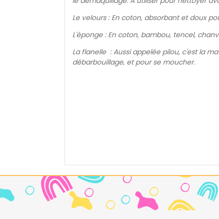
le démaquillage. A utiliser pour nettoyer 
Le velours : En coton, absorbant et doux p
L'éponge : En coton, bambou, tencel, chanvr
La flanelle : Aussi appelée pilou, c'est la 
débarbouillage, et pour se moucher.