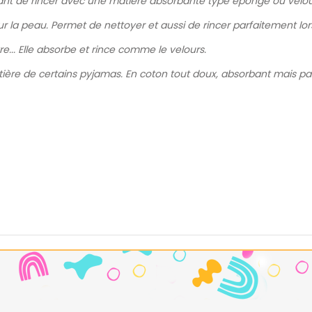
avant de rincer avec une matière absorbante type éponge ou velou
our la peau. Permet de nettoyer et aussi de rincer parfaitement 
e... Elle absorbe et rince comme le velours.
matière de certains pyjamas. En coton tout doux, absorbant mais pa